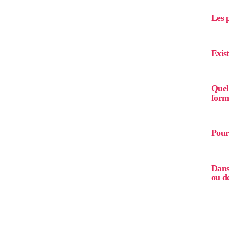
Les p
Exis
Quel 
form
Pour
Dans
ou d