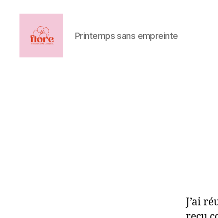
Printemps sans empreinte
Printemps
sans
empreinte
J’ai ré
reçu c