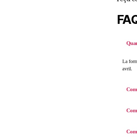
FA
Quan
La form
avril.
Comm
Comm
Comm