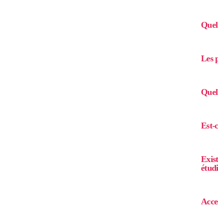
Quel 
Les p
Quel
Est-
Exist
étud
Acce