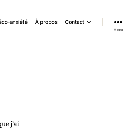
’éco-anxiété
À propos
Contact
Menu
que j’ai