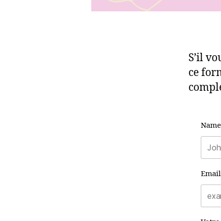
S’il v
ce for
complé
Name
Email